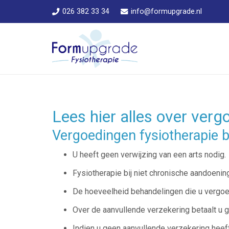
026 382 33 34
info@formupgrade.nl
Lees hier alles over verg
Vergoedingen fysiotherapie b
U heeft geen verwijzing van een arts nodig.
Fysiotherapie bij niet chronische aandoeni
De hoeveelheid behandelingen die u vergoed 
Over de aanvullende verzekering betaalt u g
Indien u geen aanvullende verzekering heef