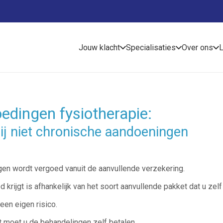
Jouw klacht
Specialisaties
Over ons
L
oedingen fysiotherapie:
ij niet chronische aandoeningen
ngen wordt vergoed vanuit de aanvullende verzekering.
krijgt is afhankelijk van het soort aanvullende pakket dat u zel
een eigen risico.
t moet u de behandelingen zelf betalen.