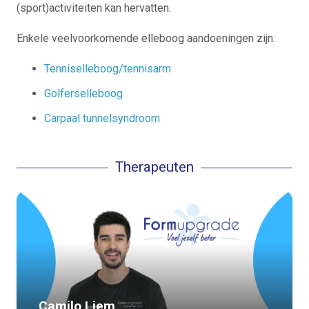
(sport)activiteiten kan hervatten.
Enkele veelvoorkomende elleboog aandoeningen zijn:
Tenniselleboog
/tennis
arm
Gol
f
erselleboog
Carpaal tunnelsyndroom
Therapeuten
Camilo Liem