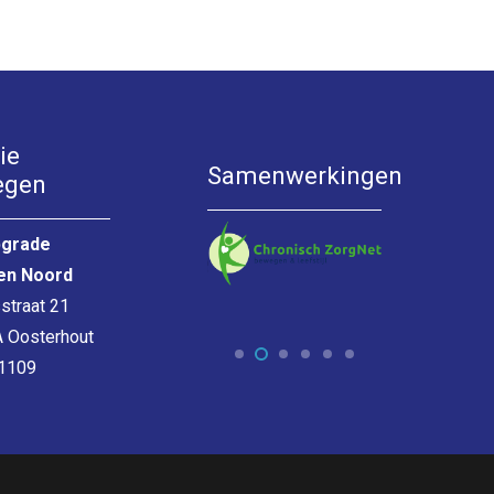
ie
Samenwerkingen
egen
grade
en Noord
straat 21
 Oosterhout
1109