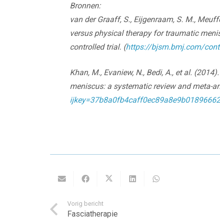
Bronnen:
van der Graaff, S., Eijgenraam, S. M., Meuffel
versus physical therapy for traumatic meni
controlled trial.
(
https://bjsm.bmj.com/con
Khan, M., Evaniew, N., Bedi, A., et al. (2014)
meniscus: a systematic review and meta-an
ijkey=37b8a0fb4caff0ec89a8e9b01896662
Vorig bericht
Fasciatherapie