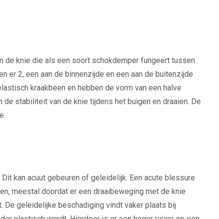
n de knie die als een soort schokdemper fungeert tussen
en er 2, een aan de binnenzijde en een aan de buitenzijde
 elastisch kraakbeen en hebben de vorm van een halve
e stabiliteit van de knie tijdens het buigen en draaien. De
e.
it kan acuut gebeuren of geleidelijk. Een acute blessure
ten, meestal doordat er een draaibeweging met de knie
. De geleidelijke beschadiging vindt vaker plaats bij
er elastisch wordt. Hierdoor is er een hoger risico op een