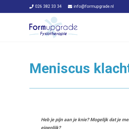
026 382 33 34
info@formupgrade.nl
Meniscus klach
Heb je pijn aan je knie? Mogelijk dat je 
eigenlijk?