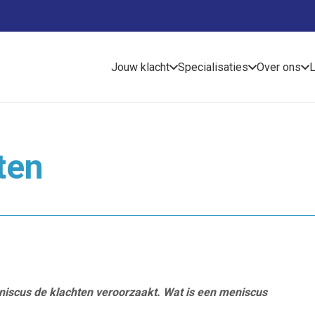
Jouw klacht
Specialisaties
Over ons
L
ten
meniscus de klachten veroorzaakt. Wat is een meniscus