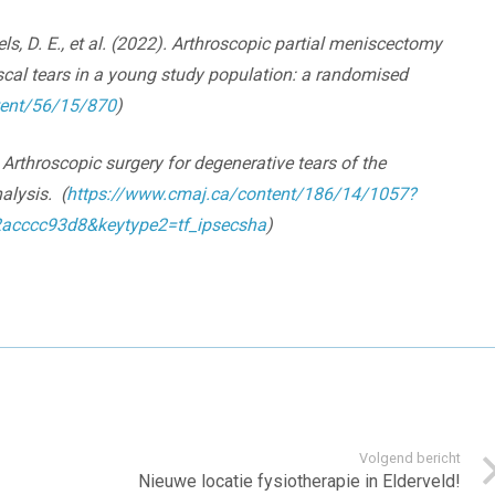
s, D. E., et al. (2022).
Arthroscopic partial meniscectomy
scal tears in a young study population: a randomised
tent/56/15/870
)
.
Arthroscopic surgery for degenerative tears of the
alysis. (
https://www.cmaj.ca/content/186/14/1057?
acccc93d8&keytype2=tf_ipsecsha
)
Volgend bericht
Nieuwe locatie fysiotherapie in Elderveld!