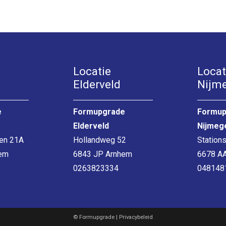
Locatie
Locat
Elderveld
Nijm
e
Formupgrade
Formup
Elderveld
Nijmeg
den 21A
Hollandweg 52
Stations
em
6843 JP Arnhem
6678 AA
0263823334
048148
© Formupgrade | Privacybeleid