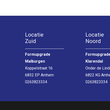
Locatie
Locatie
Zuid
Noord
Formupgrade
Formupgrad
Malburgen
Klarendal
Koppelstraat 16
Onder de Lin
6832 EP Arnhem
6822 KG Arnh
0263823334
0263823334