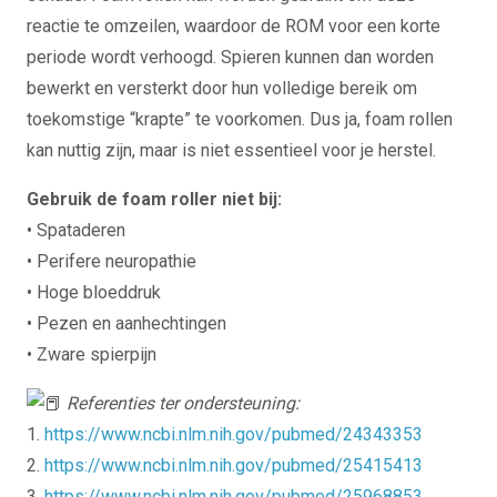
reactie te omzeilen, waardoor de ROM voor een korte
periode wordt verhoogd. Spieren kunnen dan worden
bewerkt en versterkt door hun volledige bereik om
toekomstige “krapte” te voorkomen. Dus ja, foam rollen
kan nuttig zijn, maar is niet essentieel voor je herstel.
Gebruik de foam roller niet bij:
• Spataderen
• Perifere neuropathie
• Hoge bloeddruk
• Pezen en aanhechtingen
• Zware spierpijn
Referenties ter ondersteuning:
1.
https://www.ncbi.nlm.nih.gov/pubmed/24343353
2.
https://www.ncbi.nlm.nih.gov/pubmed/25415413
3.
https://www.ncbi.nlm.nih.gov/pubmed/25968853